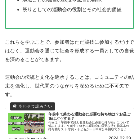
祭りとしての運動会の役割とその社会的価値
これらを学ぶことで、参加者はただ競技に参加するだけで
はなく、運動会を通じて社会を形成する一員としての自覚
を深めることができます。
運動会の伝統と文化を継承することは、コミュニティの結
束を強化し、世代間のつながりを深めるために不可欠で
す。
午前中で終わる運動会に必要な持ち物は？お昼ご
飯はどうする？
今回は『午前中で終わる運動会に必要な持ち物』について
解説します。午前中で終わる運動会に必要な持ち物基本の
持ち物リスト 水筒 - 子どもが一日中水分を摂取できるよう
に、大容量の水筒を準備しましょう タオル - 汗を拭くため
に、大きめのタオルを...
2024.02.29
situgyou-koyou.info