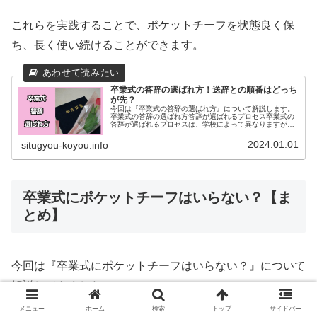
これらを実践することで、ポケットチーフを状態良く保
ち、長く使い続けることができます。
卒業式の答辞の選ばれ方！送辞との順番はどっち
が先？
今回は『卒業式の答辞の選ばれ方』について解説します。
卒業式の答辞の選ばれ方答辞が選ばれるプロセス卒業式の
答辞が選ばれるプロセスは、学校によって異なりますが、
多くの場合、以下のステップで進みます。 生徒からの応募
や教師による推薦 応募された原...
2024.01.01
situgyou-koyou.info
卒業式にポケットチーフはいらない？【ま
とめ】
今回は『卒業式にポケットチーフはいらない？』について
解説してきました。
メニュー
ホーム
検索
トップ
サイドバー